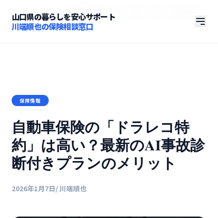
ホーム
/
コラム
/
自動車保険の「ドラレコ特約」は高い？最新のAI事
山口県の暮らしを安心サポート
故診断付きプランのメリット
川端順也の保険相談窓口
保険情報
自動車保険の「ドラレコ特
約」は高い？最新のAI事故診
断付きプランのメリット
2026年1月7日
/ 川端順也